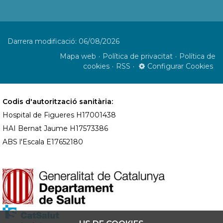
Darrera modificació: 06/08/2026
Mapa web
Política de privacitat
Política de
cookies
RSS
Configurar Cookies
Codis d'autorització sanitària:
Hospital de Figueres H17001438
HAI Bernat Jaume H17573386
ABS l'Escala E17652180