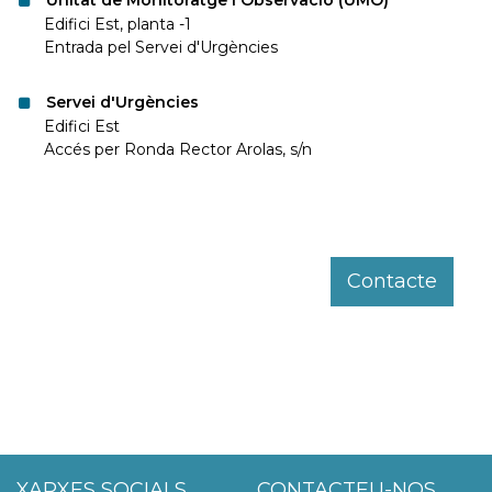
Unitat de Monitoratge i Observació (UMO)
Edifici Est, planta -1
Entrada pel Servei d'Urgències
Servei d'Urgències
Edifici Est
Accés per Ronda Rector Arolas, s/n
Contacte
XARXES SOCIALS
CONTACTEU-NOS