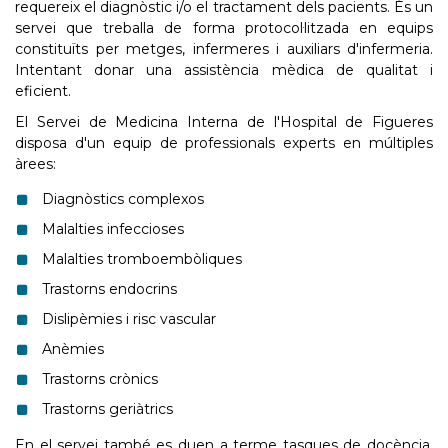
requereix el diagnòstic i/o el tractament dels pacients. És un
servei que treballa de forma protocol·litzada en equips
constituïts per metges, infermeres i auxiliars d'infermeria.
Intentant donar una assistència mèdica de qualitat i
eficient.
El Servei de Medicina Interna de l'Hospital de Figueres
disposa d'un equip de professionals experts en múltiples
àrees:
Diagnòstics complexos
Malalties infeccioses
Malalties tromboembòliques
Trastorns endocrins
Dislipèmies i risc vascular
Anèmies
Trastorns crònics
Trastorns geriàtrics
En el servei també es duen a terme tasques de docència,