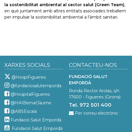
la sostenibilitat ambiental al sector salut (Green Team)
,
en què juntament amb altres entitats associades treballem
per impulsar la sostenibilitat ambiental a l'àmbit sanitari.
XARXES SOCIALS
CONTACTEU-NOS
FUNDACIÓ SALUT
@HospiFigueres
EMPORDÀ
@fundaciosalutemporda
Ronda Rector Arolas, s/n
@HospitalFigueres
17600 - Figueres (Girona)
@HAIBernatJaume
Tel. 972 501 400
@ABSEscala
Per correu electrònic
Fundació Salut Empordà
Fundació Salut Empordà