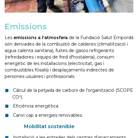
Emissions
Les
emissions a l'atmosfera
de la Fundació Salut Empordà
són derivades de la combustió de calderes (climatització i
aigua calenta sanitària), fuites de gasos refrigerants
(refredadores i equips de fred d'hostaleria), consum
energètic de les instal·lacions (electricitat, gas i
combustibles fòssils) i desplaçaments indirectes de
persones usuàries i professionals.
Càlcul de la petjada de carboni de l'organització (SCOPE
CO²).
Eficiència energètica.
Canvi cap a energies renovables.
Mobilitat sostenible
Instal·lació a les entrades dels centres d'aparcaments