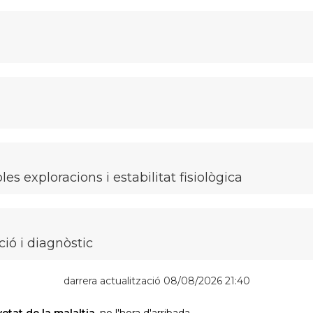
es exploracions i estabilitat fisiològica
ció i diagnòstic
darrera actualització 08/08/2026 21:40
vetat de la malaltia
, no l'hora d'arribada.