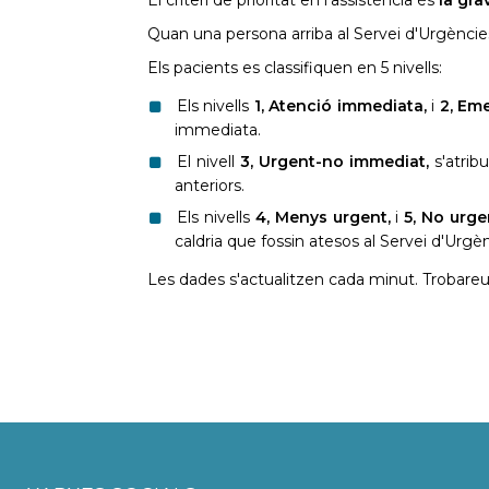
Quan una persona arriba al Servei d'Urgències s
Els pacients es classifiquen en 5 nivells:
Els nivells
1, Atenció immediata,
i
2, Em
immediata.
El nivell
3, Urgent-no immediat,
s'atrib
anteriors.
Els nivells
4, Menys urgent,
i
5, No urge
caldria que fossin atesos al Servei d'Urgè
Les dades s'actualitzen cada minut. Trobar