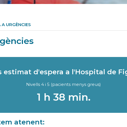
 A URGÈNCIES
rgències
estimat d'espera a l'Hospital de F
Nivells 4 i 5 (pacients menys greus)
1 h 38 min.
em atenent: