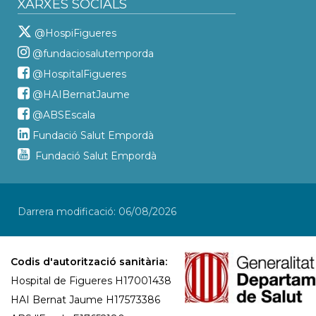
XARXES SOCIALS
@HospiFigueres
@fundaciosalutemporda
@HospitalFigueres
@HAIBernatJaume
@ABSEscala
Fundació Salut Empordà
Fundació Salut Empordà
Darrera modificació: 06/08/2026
Codis d'autorització sanitària:
Hospital de Figueres H17001438
HAI Bernat Jaume H17573386