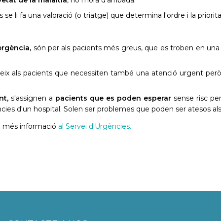
e li fa una valoració (o triatge) que determina l'ordre i la priori
ergència,
són per als pacients més greus, que es troben en una s
ueix als pacients que necessiten també una atenció urgent pe
nt,
s'assignen a
pacients que es poden esperar
sense risc per 
ncies d'un hospital. Solen ser problemes que poden ser atesos als
eu més informació
al Servei d'Urgències.