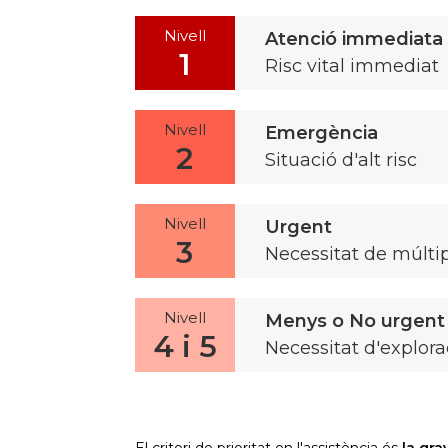
Nivell
Atenció immediata
1
Risc vital immediat
Nivell
Emergència
2
Situació d'alt risc
Nivell
Urgent
3
Necessitat de múltipl
Nivell
Menys o No urgent
4 i 5
Necessitat d'explora
El criteri de prioritat en l'assistència és
la gra