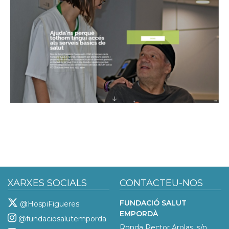
XARXES SOCIALS
CONTACTEU-NOS
FUNDACIÓ SALUT
@HospiFigueres
EMPORDÀ
@fundaciosalutemporda
Ronda Rector Arolas, s/n