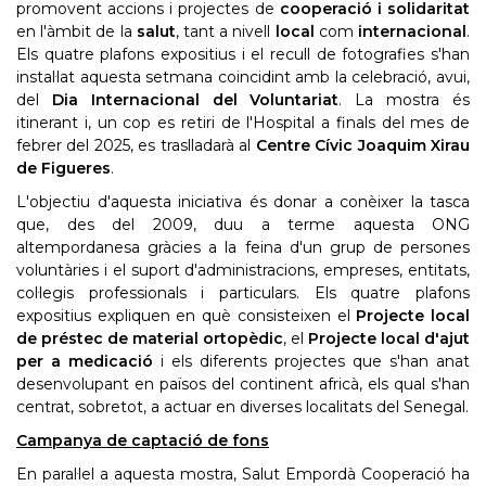
promovent accions i projectes de
cooperació i solidaritat
en l'àmbit de la
salut
, tant a nivell
local
com
internacional
.
Els quatre plafons expositius i el recull de fotografies s'han
instal·lat aquesta setmana coincidint amb la celebració, avui,
del
Dia Internacional del Voluntariat
. La mostra és
itinerant i, un cop es retiri de l'Hospital a finals del mes de
febrer del 2025, es traslladarà al
Centre Cívic Joaquim Xirau
de Figueres
.
L'objectiu d'aquesta iniciativa és donar a conèixer la tasca
que, des del 2009, duu a terme aquesta ONG
altempordanesa gràcies a la feina d'un grup de persones
voluntàries i el suport d'administracions, empreses, entitats,
col·legis professionals i particulars. Els quatre plafons
expositius expliquen en què consisteixen el
Projecte local
de préstec de material ortopèdic
, el
Projecte local d'ajut
per a medicació
i els diferents projectes que s'han anat
desenvolupant en països del continent africà, els qual s'han
centrat, sobretot, a actuar en diverses localitats del Senegal.
Campanya de captació de fons
En paral·lel a aquesta mostra, Salut Empordà Cooperació ha