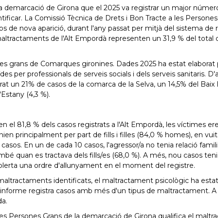
la demarcació de Girona que el 2025 va registrar un major núme
ntificar. La Comissió Tècnica de Drets i Bon Tracte a les Persone
asos de nova aparició, durant l'any passat per mitjà del sistema de
ltractaments de l'Alt Empordà representen un 31,9 % del total de
 grans de Comarques gironines. Dades 2025 ha estat elaborat per
s per professionals de serveis socials i dels serveis sanitaris. D'
rat un 21% de casos de la comarca de la Selva, un 14,5% del Baix E
l'Estany (4,3 %).
n el 81,8 % dels casos registrats a l'Alt Empordà, les víctimes 
 principalment per part de fills i filles (84,0 % homes), en vuit c
 casos. En un de cada 10 casos, l'agressor/a no tenia relació famili
mbé quan es tractava dels fills/es (68,0 %). A més, nou casos te
tablerta una ordre d'allunyament en el moment del registre.
 maltractaments identificats, el maltractament psicològic ha esta
ue l'informe registra casos amb més d'un tipus de maltractament. A 
a.
 les Persones Grans de la demarcació de Girona qualifica el mal