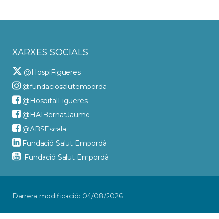
XARXES SOCIALS
@HospiFigueres
@fundaciosalutemporda
@HospitalFigueres
@HAIBernatJaume
@ABSEscala
Fundació Salut Empordà
Fundació Salut Empordà
Darrera modificació: 04/08/2026