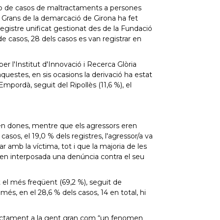
ro de casos de maltractaments a persones
s Grans de la demarcació de Girona ha fet
 registre unificat gestionat des de la Fundació
 casos, 28 dels casos es van registrar en
 l'Institut d'Innovació i Recerca Glòria
aquestes, en sis ocasions la derivació ha estat
mpordà, seguit del Ripollès (11,6 %), el
eren dones, mentre que els agressors eren
asos, el 19,0 % dels registres, l'agressor/a va
ar amb la víctima, tot i que la majoria de les
nien interposada una denúncia contra el seu
t el més freqüent (69,2 %), seguit de
més, en el 28,6 % dels casos, 14 en total, hi
tractament a la gent gran com “un fenomen