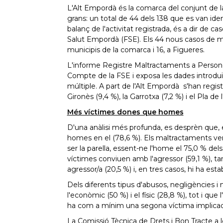
L'Alt Empordà és la comarca del conjunt de 
grans: un total de 44 dels 138 que es van ide
balanç de l'activitat registrada, és a dir de c
Salut Empordà (FSE). Els 44 nous casos de ma
municipis de la comarca i 16, a Figueres.
L'informe Registre Maltractaments a Persones
Compte de la FSE i exposa les dades introduïde
múltiple. A part de l'Alt Empordà s'han regist
Gironès (9,4 %), la Garrotxa (7,2 %) i el Pla de 
Més víctimes dones que homes
D'una anàlisi més profunda, es desprèn que, e
homes en el (78,6 %). Els maltractaments venien
ser la parella, essent-ne l'home el 75,0 % dels
víctimes conviuen amb l'agressor (59,1 %), ta
agressor/a (20,5 %) i, en tres casos, hi ha es
Dels diferents tipus d'abusos, negligències i
l'econòmic (50 %) i el físic (28,8 %), tot i q
ha com a mínim una segona víctima implicad
La Comissió Tècnica de Drets i Bon Tracte a