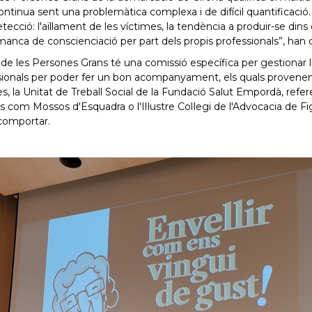
continua sent una problemàtica complexa i de difícil quantificació
cció: l'aïllament de les víctimes, la tendència a produir-se dins de
 manca de conscienciació per part dels propis professionals”, han 
s de les Persones Grans té una comissió específica per gestionar
ssionals per poder fer un bon acompanyament, els quals provenen 
 la Unitat de Treball Social de la Fundació Salut Empordà, referent
s com Mossos d'Esquadra o l'Il·lustre Col·legi de l'Advocacia de Fi
 comportar.