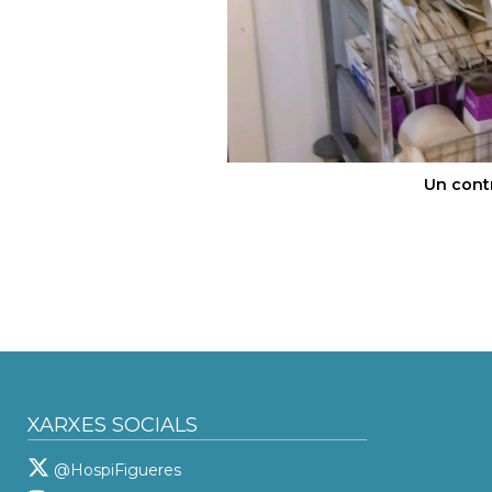
Un contr
XARXES SOCIALS
@HospiFigueres