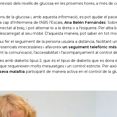
revisió dels nivells de glucosa en les pròximes hores, a més de c
s de la glucosa i, amb aquesta informació, es pot ajudar el paci
a cap d'Infermeria de l'ABS l'Escala,
Ana Belén Fernández
. Sobr
tat al braç, i pot alternar-lo a la dreta o a l'esquerra. Per altra 
 descarregat al seu mòbil. D'aquesta manera, pot saber en tot mom
fer el seguiment de la persona usuària a distància, facilitant un
presencials innecessàries i afavoreix
un seguiment telefònic més à
nt la comunicació, l'accessibilitat i l'acompanyament al control de
s amb diabetis tipus 2, que és el tipus de diabetis que es dona 
, que requereixen molts mesuratges i un control estricte. Per ai
seva malaltia
participant de manera activa en el control de la glucè