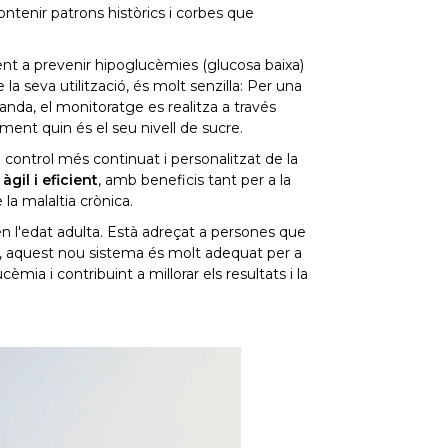
ontenir patrons històrics i corbes que
ent a prevenir hipoglucèmies (glucosa baixa)
e la seva utilització, és molt senzilla: Per una
banda, el monitoratge es realitza a través
ent quin és el seu nivell de sucre.
 control més continuat i personalitzat de la
gil i eficient
, amb beneficis tant per a la
 la malaltia crònica.
en l'edat adulta. Està adreçat a persones que
xò, aquest nou sistema és molt adequat per a
mia i contribuint a millorar els resultats i la