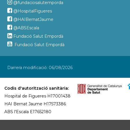
@fundaciosalutemporda
@HospitalFigueres
@HAIBernatJaume
@ABSEscala
Fundació Salut Empordà
Fundació Salut Empordà
Darrera modificació: 06/08/2026
Codis d'autorització sanitària:
Hospital de Figueres H17001438
HAI Bernat Jaume H17573386
ABS l'Escala E17652180