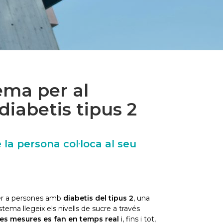
ema per al
diabetis tipus 2
 la persona col·loca al seu
r a persones amb
diabetis del tipus 2
, una
tema llegeix els nivells de sucre a través
es mesures es fan en temps real
i, fins i tot,